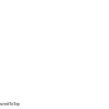
ΚΡΑΝΗ
ΛΙΠΑΝΤΙΚΑ
ΜΠΑΤΑΡΙΕ
ΠΛΑΣΤΙΚΑ
ΕΝΔΥΣΗ
ΤΡΟΧΟΙ
ΦΡΕΝΑ
ΚΛΕΙΔΑΡΑ
ΣΙΔΗΡΙΚΑ 
© 2021, All Rights Re
scrollToTop