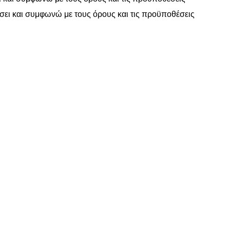
σει και συμφωνώ με τους
όρους και τις προϋποθέσεις
www.motomathioy.gr
διαχειρίζεται με ταχύτητα, συνέπεια & ευελ
ραγγελίες σας, ώστε να πραγματοποιείται η αποστολή τους εντός
Επικοινωνία
Χρήσιμες Πληροφορίες
ΤΙΚΑ ΚΙΝΗΤΗΡΑ
ΑΡΧΙΚΗ
ΟΡΟΙ ΧΡΗΣΗΣ – ΠΟΛΙΤΙΚ
ΤΡΟΠΟΙ ΠΛΗΡΩΜΗΣ – ΑΠ
Α
ΕΠΙΚΟΙΝΩΝΙΑ