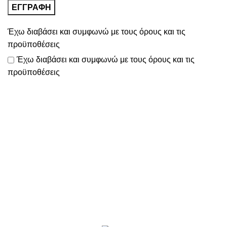
Έχω διαβάσει και συμφωνώ με τους
όρους και τις
προϋποθέσεις
Έχω διαβάσει και συμφωνώ με τους
όρους και τις
προϋποθέσεις
Το
www.motomathioy.gr
διαχειρίζεται με ταχύτητα, συνέπεια
& ευελιξία
όλες τις παραγγελίες σας, ώστε να πραγματοποιείται η
αποστολή τους εντός 2-3 ημερών!
Επικοινωνία