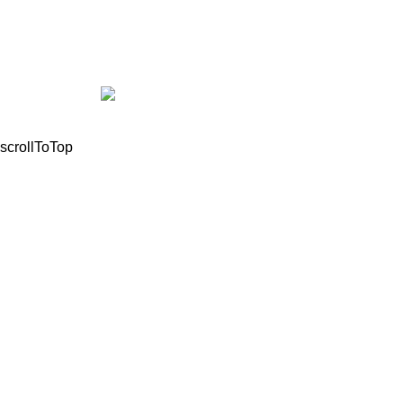
694 976 3333
info@motomathioy.gr
© 2021, All Rights Reserved Mathioudakis Marios |
Powered by
scrollToTop