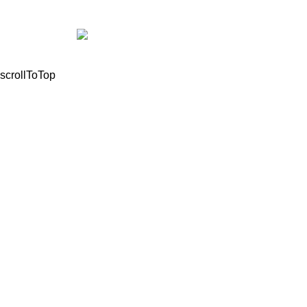
© 2021, All Rights Reserved Mathioudakis Marios |
Powered by
scrollToTop