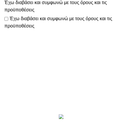
Έχω διαβάσει και συμφωνώ με τους
όρους και τις
προϋποθέσεις
Έχω διαβάσει και συμφωνώ με τους
όρους και τις
προϋποθέσεις
Το
www.motomathioy.gr
διαχειρίζεται με ταχύτητα, συνέπεια
& ευελιξία
όλες τις παραγγελίες σας, ώστε να πραγματοποιείται η
αποστολή τους εντός 2-3 ημερών!
Επικοινωνία
Προϊόντα