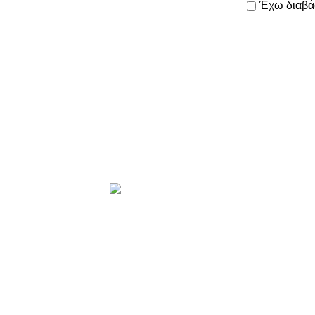
Έχω διαβά
Το
όλες τις πα
Προϊόντα
ΑΝΤΑΛΛΑΚ
ΑΞΕΣΟΥΑΡ
ΕΛΑΣΤΙΚΑ
ΗΛΕΚΤΡΙΚ