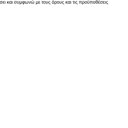
σει και συμφωνώ με τους
όρους και τις προϋποθέσεις
www.motomathioy.gr
διαχειρίζεται με ταχύτητα, συνέπεια & ευελ
ραγγελίες σας, ώστε να πραγματοποιείται η αποστολή τους εντός
Επικοινωνία
Χρήσιμες Πληροφορίες
ΤΙΚΑ ΚΙΝΗΤΗΡΑ
ΑΡΧΙΚΗ
ΟΡΟΙ ΧΡΗΣΗΣ – ΠΟΛΙΤΙΚ
ΤΡΟΠΟΙ ΠΛΗΡΩΜΗΣ – ΑΠ
Α
ΕΠΙΚΟΙΝΩΝΙΑ