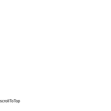
ΚΡΑΝΗ
ΛΙΠΑΝΤΙΚΑ
ΜΠΑΤΑΡΙΕ
ΠΛΑΣΤΙΚΑ
ΕΝΔΥΣΗ
ΤΡΟΧΟΙ
ΦΡΕΝΑ
ΚΛΕΙΔΑΡΑ
ΣΙΔΗΡΙΚΑ 
© 2021, All Rights Re
scrollToTop