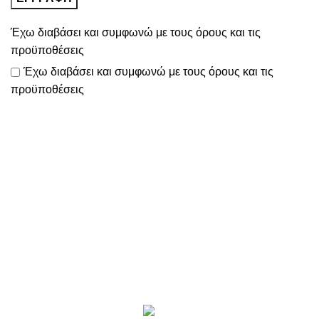
Έχω διαβάσει και συμφωνώ με τους
όρους και τις
προϋποθέσεις
Έχω διαβάσει και συμφωνώ με τους
όρους και τις
προϋποθέσεις
Το
www.motomathioy.gr
διαχειρίζεται με ταχύτητα, συνέπεια
& ευελιξία
όλες τις παραγγελίες σας, ώστε να πραγματοποιείται η
αποστολή τους εντός 2-3 ημερών!
Επικοινωνία