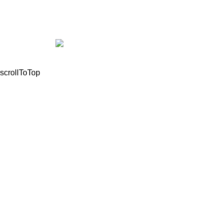
info@motomathioy.gr
© 2021, All Rights Reserved Mathioudakis Marios |
Powered by
scrollToTop