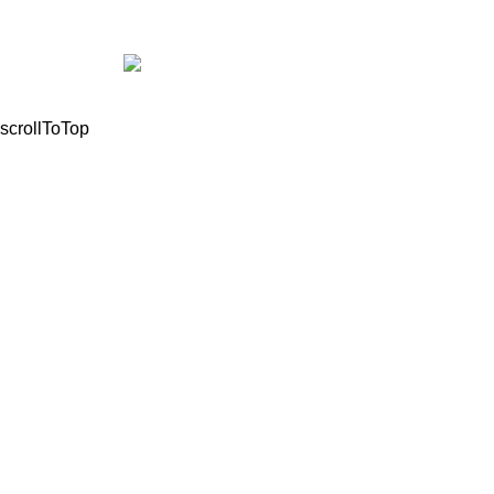
© 2021, All Rights Reserved Mathioudakis Marios |
Powered by
scrollToTop