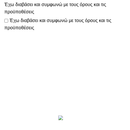
Έχω διαβάσει και συμφωνώ με τους
όρους και τις
προϋποθέσεις
Έχω διαβάσει και συμφωνώ με τους
όρους και τις
προϋποθέσεις
Το
www.motomathioy.gr
διαχειρίζεται με ταχύτητα, συνέπεια
& ευελιξία
όλες τις παραγγελίες σας, ώστε να πραγματοποιείται η
αποστολή τους εντός 2-3 ημερών!
Επικοινωνία