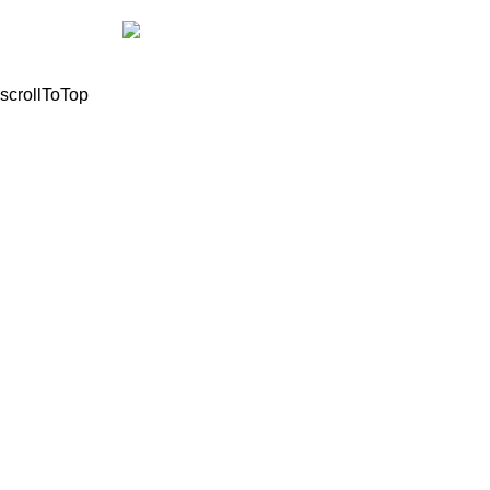
© 2021, All Rights Reserved Mathioudakis Marios |
Powered by
scrollToTop