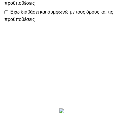
προϋποθέσεις
Έχω διαβάσει και συμφωνώ με τους
όρους και τις
προϋποθέσεις
Το
www.motomathioy.gr
διαχειρίζεται με ταχύτητα, συνέπεια
& ευελιξία
όλες τις παραγγελίες σας, ώστε να πραγματοποιείται η
αποστολή τους εντός 2-3 ημερών!
Επικοινωνία
Προϊόντα