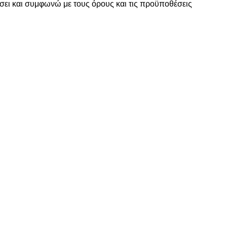
σει και συμφωνώ με τους
όρους και τις προϋποθέσεις
www.motomathioy.gr
διαχειρίζεται με ταχύτητα, συνέπεια & ευελ
ραγγελίες σας, ώστε να πραγματοποιείται η αποστολή τους εντός
Επικοινωνία
Χρήσιμες Πληροφορίες
ΤΙΚΑ ΚΙΝΗΤΗΡΑ
ΑΡΧΙΚΗ
ΟΡΟΙ ΧΡΗΣΗΣ – ΠΟΛΙΤΙΚ
ΤΡΟΠΟΙ ΠΛΗΡΩΜΗΣ – ΑΠ
Α
ΕΠΙΚΟΙΝΩΝΙΑ