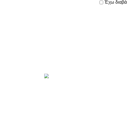
Έχω διαβά
Το
όλες τις πα
Προϊόντα
ΑΝΤΑΛΛΑΚ
ΑΞΕΣΟΥΑΡ
ΕΛΑΣΤΙΚΑ
ΗΛΕΚΤΡΙΚ