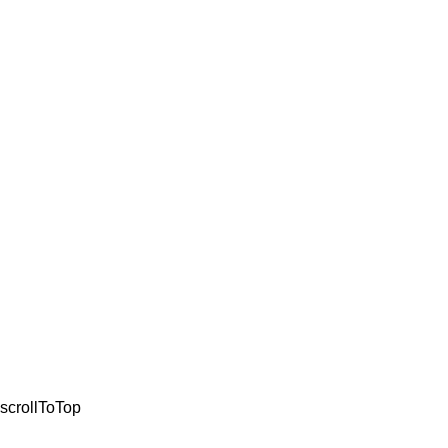
ΚΡΑΝΗ
ΛΙΠΑΝΤΙΚΑ
ΜΠΑΤΑΡΙΕ
ΠΛΑΣΤΙΚΑ
ΕΝΔΥΣΗ
ΤΡΟΧΟΙ
ΦΡΕΝΑ
ΚΛΕΙΔΑΡΑ
ΣΙΔΗΡΙΚΑ 
© 2021, All Rights Re
scrollToTop