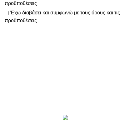
προϋποθέσεις
Έχω διαβάσει και συμφωνώ με τους
όρους και τις
προϋποθέσεις
Το
www.motomathioy.gr
διαχειρίζεται με ταχύτητα, συνέπεια
& ευελιξία
όλες τις παραγγελίες σας, ώστε να πραγματοποιείται η
αποστολή τους εντός 2-3 ημερών!
Επικοινωνία
Προϊόντα