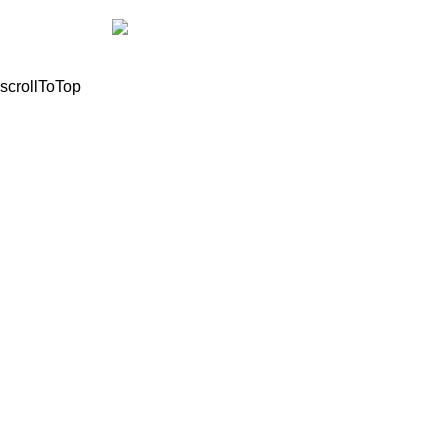
© 2021, All Rights Reserved Mathioudakis Marios |
Powered by
scrollToTop