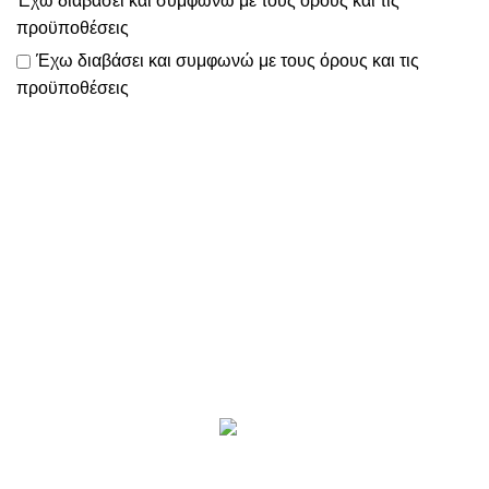
Έχω διαβάσει και συμφωνώ με τους
όρους και τις
προϋποθέσεις
Έχω διαβάσει και συμφωνώ με τους
όρους και τις
προϋποθέσεις
Το
www.motomathioy.gr
διαχειρίζεται με ταχύτητα, συνέπεια
& ευελιξία
όλες τις παραγγελίες σας, ώστε να πραγματοποιείται η
αποστολή τους εντός 2-3 ημερών!
Επικοινωνία
Προϊόντα