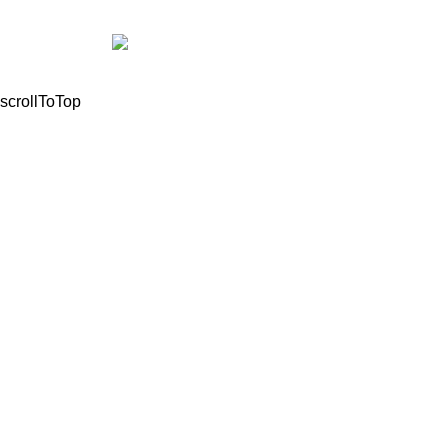
© 2021, All Rights Reserved Mathioudakis Marios |
Powered by
scrollToTop