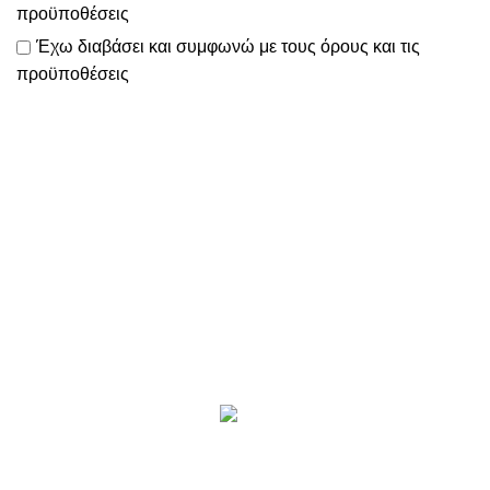
προϋποθέσεις
Έχω διαβάσει και συμφωνώ με τους
όρους και τις
προϋποθέσεις
Το
www.motomathioy.gr
διαχειρίζεται με ταχύτητα, συνέπεια
& ευελιξία
όλες τις παραγγελίες σας, ώστε να πραγματοποιείται η
αποστολή τους εντός 2-3 ημερών!
Επικοινωνία
Προϊόντα