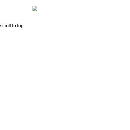
© 2021, All Rights Reserved Mathioudakis Marios |
Powered by
scrollToTop