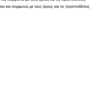
σει και συμφωνώ με τους
όρους και τις προϋποθέσεις
www.motomathioy.gr
διαχειρίζεται με ταχύτητα, συνέπεια & ευελ
ραγγελίες σας, ώστε να πραγματοποιείται η αποστολή τους εντός
Επικοινωνία
Χρήσιμες Πληροφορίες
ΤΙΚΑ ΚΙΝΗΤΗΡΑ
ΑΡΧΙΚΗ
ΟΡΟΙ ΧΡΗΣΗΣ – ΠΟΛΙΤΙΚ
ΤΡΟΠΟΙ ΠΛΗΡΩΜΗΣ – ΑΠ
Α
ΕΠΙΚΟΙΝΩΝΙΑ