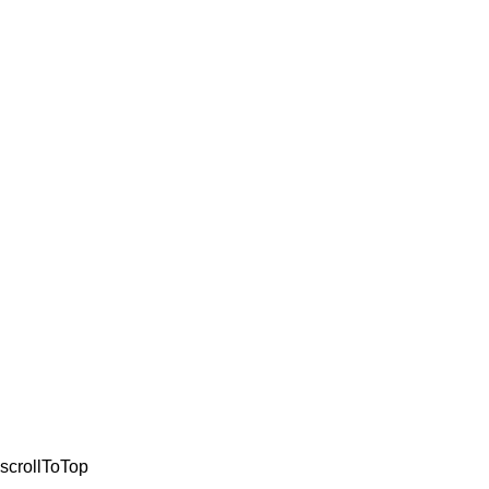
ΚΡΑΝΗ
ΛΙΠΑΝΤΙΚΑ
ΜΠΑΤΑΡΙΕ
ΠΛΑΣΤΙΚΑ
ΕΝΔΥΣΗ
ΤΡΟΧΟΙ
ΦΡΕΝΑ
ΚΛΕΙΔΑΡΑ
ΣΙΔΗΡΙΚΑ 
© 2021, All Rights Re
scrollToTop